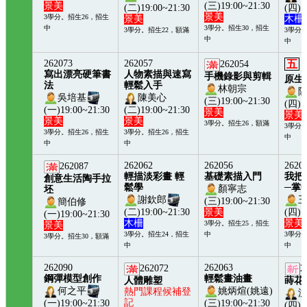
景美
(三)19:00~21:30
(二)19:00~21:30
(四)1
景美
3學分。招生26，招生
景美
木柵
中
3學分。招生30，招生
3學分。招生22，額滿
3學分
中
中
262073
262057
五
262054
寫出漂亮硬筆書
人物素描與速寫
手機錄影與剪輯
原生
法
輕鬆入手
林朝宗
吳培基
陳美心
(三)19:00~21:30
(四)1
(一)19:00~21:30
(二)19:00~21:30
景美
景美
景美
景美
3學分。招生26，額滿
3學分
3學分。招生26，招生
3學分。招生26，招生
中
中
中
262062
262056
2620
262087
輕描淡彩畫 輕
基礎素描入門
我把
創意生活陶手拉
鬆學
─掌
顏寧志
坯
謝欽郎
(三)19:00~21:30
簡伯修
(二)19:00~21:30
景美
(四)1
(一)19:00~21:30
木柵
景美
3學分。招生25，招生
景美
3學分。招生24，招生
中
3學分
3學分。招生30，額滿
中
中
262090
262063
262072
2
鋼彈模型創作
輕鬆畫油畫
人體雕塑
蒔花
何之平
姚炳煊(姚遠)
熱門課程候補登
記
(一)19:00~21:30
(三)19:00~21:30
(四)1