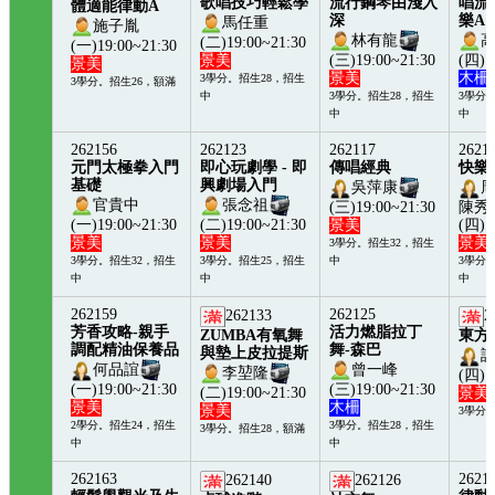
歌唱技巧輕鬆學
流行鋼琴由淺入
唱流
體適能律動A
深
樂A
馬任重
施子胤
林有龍
(二)19:00~21:30
(一)19:00~21:30
景美
(三)19:00~21:30
(四)1
景美
景美
木柵
3學分。招生28，招生
3學分。招生26，額滿
中
3學分。招生28，招生
3學分
中
中
262156
262123
262117
2621
元門太極拳入門
即心玩劇學 - 即
傳唱經典
快樂
基礎
興劇場入門
吳萍康
官貴中
張念祖
(三)19:00~21:30
陳秀
(一)19:00~21:30
(二)19:00~21:30
景美
(四)1
景美
景美
景美
3學分。招生32，招生
3學分。招生32，招生
3學分。招生25，招生
中
3學分
中
中
中
262159
262125
262133
2
芳香攻略-親手
活力燃脂拉丁
ZUMBA有氧舞
東方
調配精油保養品
舞-森巴
與墊上皮拉提斯
何品誼
曾一峰
李堃隆
(四)1
(一)19:00~21:30
(三)19:00~21:30
(二)19:00~21:30
景美
景美
木柵
景美
3學分
2學分。招生24，招生
3學分。招生28，招生
3學分。招生28，額滿
中
中
262163
2621
262140
262126