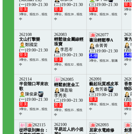
(一)19:00~21:30
(二)19:00~21:30
(三)19:00~21:30
景美
景美
景美
景美
3學分
3學分。招生25，招生
3學分。招生28，招生
3學分。招生26，招生
中
中
中
中
262108
262083
2620
262077
文山打擊樂
輕鬆做金屬線輕
東方
書法輕鬆學A
珠寶
鄭國棠
余菁菁
李思岑
(一)19:00~21:30
(四)1
(三)19:00~21:30
景美
(二)19:00~21:30
木柵
木柵
景美
3學分。招生25，招生
3學分
3學分。招生26，額滿
中
3學分。招生32，招生
中
中
262114
262091
2620
262085
半音階口琴來吹
藝起玩質感皮革
香氛
輕鬆創意金工
歌
物設
詹芳蓁
陳盈瑜
陳俊豪
(三)19:00~21:30
李秀美
(一)19:00~21:30
景美
(四)1
(二)19:00~21:30
景美
景美
3學分。招生24，招生
景美
3學分。招生28，招生
中
3學分
3學分。招生25，招生
中
中
中
262100
262115
262093
2
平易近人的小提
從呼吸到舞台：
居家水電維修
創意