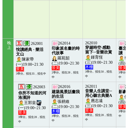
晚
五
優
262010
262014
2
262001
上
穿越時空‧感動
印象派名畫的時
臺北
悅讀經典 ‧ 樂活
當下─音樂欣賞
代故事
讀
文山
鍾育恆
羅苑韶
陳家帶
(三)19:00~21:30
(二)19:00~21:30
(四)1
(一)19:00~21:30
木柵
景美
景美
景美
3學分。招生50，招生
2學分。招生28，招生
3學分
3學分。招生35，招生中
中
中
中
五
優
262011
262016
2
262003
音樂人生講堂─
建築風景話畫我
影劇
你所不知道的河
用心聽古典樂A
的生活
洛漢詩
應志遠
張耕維
(四)1
王郭皇
(三)19:00~21:30
(二)19:00~21:30
景美
(一)19:00~21:30
景美
木柵
3學分
景美
3學分。招生28，招生
3學分。招生28，招生
中
3學分。招生28，招生
中
中
中