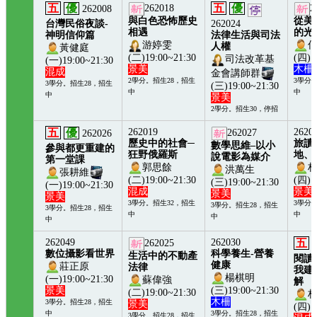
五
優
五
優
262018
2
262008
與白色恐怖歷史
從美
台灣民俗夜談-
262024
相遇
的光
神明信仰篇
法律生活與司法
游婷雯
人權
黃健庭
(二)19:00~21:30
(四)1
司法改革基
(一)19:00~21:30
景美
木柵
混成
金會講師群
2學分。招生28，招生
3學分
3學分。招生28，招生
(三)19:00~21:30
中
中
中
景美
2學分。招生30，停招
五
優
262019
2620
262027
262026
歷史中的社會─
旅讀
數學思維–以小
參與都更重建的
狂野俄羅斯
地、
說電影為媒介
第一堂課
郭思餘
洪萬生
張耕維
(二)19:00~21:30
(四)1
(三)19:00~21:30
(一)19:00~21:30
混成
景美
景美
景美
3學分。招生32，招生
3學分
3學分。招生28，招生
3學分。招生28，招生
中
中
中
中
262049
262030
五
262025
數位攝影看世界
科學養生-營養
生活中的不動產
閱讀
健康
莊正原
法律
我建
楊棋明
(一)19:00~21:30
蘇偉強
解
景美
(三)19:00~21:30
(二)19:00~21:30
木柵
3學分。招生28，招生
景美
(四)1
中
3學分。招生28，招生
3學分。招生28，招生