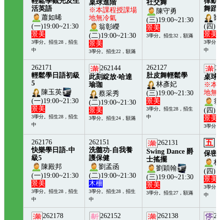
輕鬆學觀光及生
律動
桌球進階
社交舞
活英語
舞蹈
※本課程授課場
陳守勇
蕭如晞
地無冷氣
(三)19:00~21:30
(一)19:00~21:30
(四)1
翁彰嶸
景美
景美
景美
(二)19:00~21:30
3學分。招生32，額滿
3學分。招生28，招生
3學分
景美
中
中
3學分。招生22，額滿
262171
262127
262144
2
輕鬆學日語初級
肚皮舞輕鬆學
此刻綻放‧哈達
桌球
5
林彥妃
瑜珈
※本
陳玉英
地無
(三)19:00~21:30
蔡采秀
(一)19:00~21:30
景美
(二)19:00~21:30
景美
3學分。招生28，招生
景美
(四)1
3學分。招生28，招生
中
景美
3學分。招生24，額滿
中
3學分
262176
262151
五
262131
快樂學日語-中
洗髓功-自我養
Swing Dance 爵
保密
級5
護保健
士搖擺
陳殿邦
劉孟函
劉穎翰
(四)1
(一)19:00~21:30
(二)19:00~21:30
(三)19:00~21:30
景美
景美
木柵
景美
3學分
3學分。招生28，招生
3學分。招生28，招生
3學分。招生27，額滿
中
中
中
262178
262152
262138
2