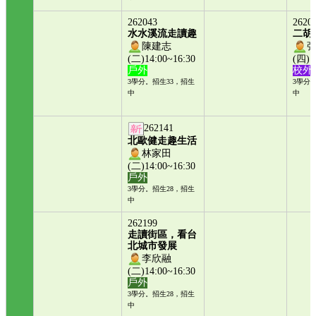
262043
2620
水水溪流走讀趣
二胡
陳建志
(二)14:00~16:30
(四)1
戶外
校外
3學分。招生33，招生
3學分
中
中
262141
北歐健走趣生活
林家田
(二)14:00~16:30
戶外
3學分。招生28，招生
中
262199
走讀街區，看台
北城市發展
李欣融
(二)14:00~16:30
戶外
3學分。招生28，招生
中