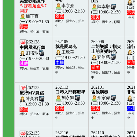
琴B
美聲歌唱實作
DIY
李京熹
※課程延至9/7
陳幸墩
(四)1
開課
(二)19:00~21:30
(三)19:00~21:30
景美
景美
簡正育
景美
3學分
3學分。招生27，招生
(一)19:00~21:30
3學分。招生32，額滿
中
景美
3學分。招生25，額滿
262105
262096
2620
262128
就是愛烏克
二胡樂韻：指尖
流行
中國風流行舞
上的音樂時光
王欣華
劉培玲
郭淨慈
(二)19:00~21:30
(四)1
(一)19:00~20:30
木柵
(三)19:00~21:30
景美
其他
景美
3學分。招生23，招生
3學分
2學分。招生22，額滿
中
3學分。招生23，招生
中
中
262113
262101
2621
262132
口琴入門輕鬆學
吉他演奏
非常
流行MV舞蹈
劉永輝
孫家偉
陳奕君
(二)19:00~21:30
(三)19:00~21:30
(四)1
(一)19:00~21:30
景美
景美
木柵
景美
3學分。招生25，招生
3學分。招生25，招生
3學分
3學分。招生32，額滿
中
中
中
262116
262110
2621
262135