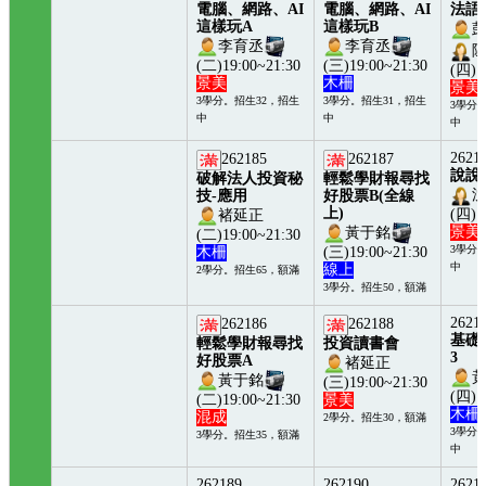
電腦、網路、AI
電腦、網路、AI
法語
這樣玩A
這樣玩B
李育丞
李育丞
(二)19:00~21:30
(三)19:00~21:30
(四)1
景美
木柵
景美
3學分。招生32，招生
3學分。招生31，招生
3學分
中
中
中
2621
262185
262187
說說
破解法人投資秘
輕鬆學財報尋找
技-應用
好股票B(全線
上)
(四)1
褚延正
景美
黃于銘
(二)19:00~21:30
3學分
木柵
(三)19:00~21:30
中
線上
2學分。招生65，額滿
3學分。招生50，額滿
2621
262186
262188
基礎
輕鬆學財報尋找
投資讀書會
3
好股票A
褚延正
黃于銘
(三)19:00~21:30
(四)1
(二)19:00~21:30
景美
木柵
混成
2學分。招生30，額滿
3學分
3學分。招生35，額滿
中
262189
262190
2621