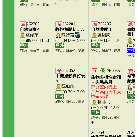
中
3學分。招生28，額滿
3學分。招生36，額滿
3學分
262205
262201
262206
2
自然遊蹤A
輕旅遊趴趴走A
自然遊蹤B
書藝
書】
盧錫萊
陳詩茹
盧錫萊
(一)09:00~11:30
(二)09:00~15:00
(三)09:00~11:30
戶外
戶外
戶外
(四)0
木柵
3學分。招生35，額滿
3學分。招生40，額滿
3學分。招生35，額滿
3學分
五
優
262052
2
262035
手機攝影真好玩
城市
生物多樣性走讀
A
顏創
－與鳥共舞
阮如舫
部分室內晚上，
(二)09:30~12:00
戶外為白天半天
(四)0
戶外
或全天課
戶外
蔣沛志
3學分。招生35，額滿
3學分
(三)09:30~12:00
戶外
3學分。招生28，招生
中
262059
2620