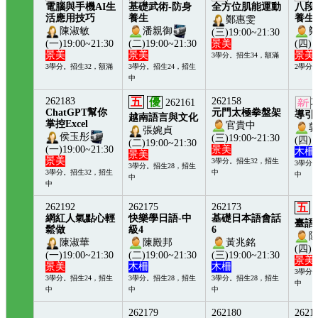
電腦與手機AI生
基礎武術-防身
全方位肌能運動
八段
活應用技巧
養生
養生
鄭惠雯
陳淑敏
潘親御
(三)19:00~21:30
(一)19:00~21:30
(二)19:00~21:30
景美
(四)1
景美
景美
景美
3學分。招生34，額滿
3學分。招生32，額滿
3學分。招生24，招生
2學分
中
262183
五
優
262158
2
262161
ChatGPT幫你
元門太極拳盤架
導引
越南語言與文化
掌控Excel
官貴中
張婉貞
侯玉彤
(三)19:00~21:30
(四)1
(二)19:00~21:30
(一)19:00~21:30
景美
木柵
景美
景美
3學分。招生32，招生
3學分
3學分。招生28，招生
3學分。招生32，招生
中
中
中
中
262192
262175
262173
五
網紅人氣點心輕
快樂學日語-中
基礎日本語會話
臺語
鬆做
級4
6
陳淑華
陳殿邦
黃兆銘
(四)1
(一)19:00~21:30
(二)19:00~21:30
(三)19:00~21:30
景美
景美
木柵
木柵
3學分
3學分。招生24，招生
3學分。招生28，招生
3學分。招生28，招生
中
中
中
中
262179
262180
2621