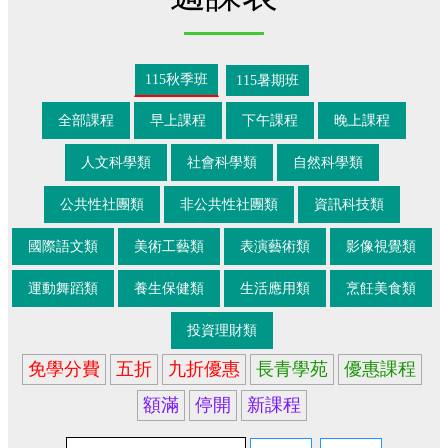
115秋季班
115暑期班
全部課程
早上課程
下午課程
晚上課程
人文科學類
社會科學類
自然科學類
公共性社團類
非公共性社團類
資訊科技類
國際語文類
美術工藝類
表演藝術類
影像視覺類
運動舞蹈類
養生保健類
生活應用類
烹飪美食類
投資理財類
免學分費
五折
九折優惠
長青學苑
優惠課程
額滿
停開
新課程