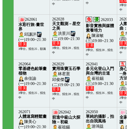
混成
中
中
3學分
中
262028
免
優
2620
262061
262033
天文觀測－星空
人際
水彩行旅-畫世
影音實務與媒體
之美
曲：
界
素養培力
洪景川
邱謙評
陳淑敏
(二)19:00~21:30
(四)1
(一)19:00~21:30
(三)19:00~21:30
景美
景美
景美
景美
3學分。招生28，招生
3學分
3學分。招生25，額滿
2學分。招生28，招生
中
中
中
五
262064
262029
262041
2
零基礎色鉛筆畫
實用珠寶玉石學
多元化登山入門
身心
植物
與台灣的古道
─身
林君憲
方法
余佳諭
崔祖錫
邱俊傑
(一)19:00~21:30
(三)19:00~21:30
(二)19:00~21:30
景美
景美
(四)1
景美
景美
3學分。招生25，招生
3學分。招生26，招生
3學分。招生28，招生
中
中
2學分
中
中
262071
262050
262042
2
人體速寫輕鬆畫
單純的攝影，拍
前進中級山大探
全家
出自我風格
陳美心
險－初級
護
游鴻益
(一)19:00~21:30
崔祖錫