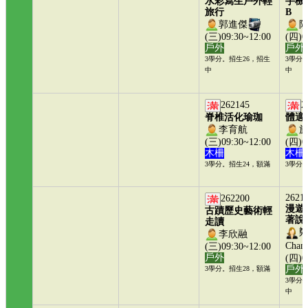
水彩寫生戶外輕
手機
旅行
B
郭進傑
(三)09:30~12:00
(四)0
戶外
戶外
3學分。招生26，招生
3學分
中
中
262145
2
脊椎活化瑜珈
體適
李育航
(三)09:30~12:00
(四)0
木柵
木柵
3學分。招生24，額滿
3學分
2621
262200
漫遊
古蹟歷史藝術輕
著說
走讀
鄭
李欣融
Chamb
(三)09:30~12:00
戶外
(四)0
戶外
3學分。招生28，額滿
3學分
中