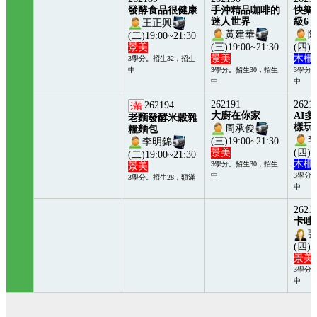
發酵食品很健康
手沖精品咖啡的
快樂
迷人世界
級6
王正興
黃建華
(二)19:00~21:30
景美
(三)19:00~21:30
(四)1
景美
木柵
3學分。招生32，招生
中
3學分。招生30，招生
3學分
中
中
262191
2621
262194
大廚在你家
AI
老麵發酵米穀雜
樣玩
周承俊
糧麵包
(三)19:00~21:30
李明錦
景美
(四)1
(二)19:00~21:30
木柵
3學分。招生30，招生
景美
中
3學分
3學分。招生28，額滿
中
2621
卡哇
(四)1
景美
3學分
中