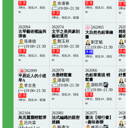
景美
景美
余連春
景美
3學分。招生24，招生
3學分。招生32，招生
(二)19:00~21:30
3學分
中
中
景美
中
3學分。招生26，額滿
262094
262074
2620
262065
古琴藝術概論與
文字之美與篆刻
精彩
大自然色鉛筆繪
彈奏
藝術運用
藝術
畫
張康德
鄭玉祥
劉芝毓
(一)19:00~21:30
(二)19:00~21:30
(四)1
(三)19:00~21:30
景美
景美
混成
木柵
3學分。招生22，招生
3學分。招生28，招生
3學分
3學分。招生28，招生
中
中
中
中
262079
262066
2620
262099
水墨輕鬆畫
色鉛筆素描 輕
紓壓
平易近人的小提
鬆畫
謝嘉明
琴A
謝欽郎
(二)19:00~21:30
(四)1
李京熹
景美
(三)19:00~21:30
混成
(一)19:00~21:30
景美
3學分。招生28，招生
3學分
景美
中
3學分。招生24，招生
中
3學分。招生30，額滿
中
262104
262081
262075
2620
烏克麗麗輕鬆彈
法式編繩的親密
書法【楷行書】
一支
接觸
+趣味春聯
呂尚霖
駱彥汝
修平山
(Michael Lu)
(四)1