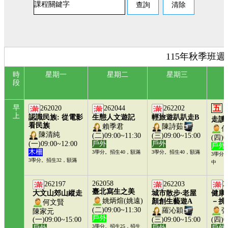
115年秋季班
時
星期一
星期二
星期三
段
早
五
262020
262044
262202
上
認識民族: 從電影
生態人文遊記
輕旅遊趴趴走B
走讀
看民族
賴季君
陳詩茹
陳清純
(二)09:00~11:30
(三)09:00~15:00
(四)0
(一)09:00~12:00
戶外
戶外
戶外
木柵
3學分。招生40，額滿
3學分。招生40，額滿
3學分
3學分。招生32，額滿
中
262058
262197
262203
2
臺北寫生之美
大文山郊山縱走
城市散步‧老屋
健康
姚炳煊(姚遠)
顏創生藝遊A
－挑
何文賢
(二)09:00~11:30
羅沁穎
陳家元
戶外
(一)09:00~15:00
(三)09:00~15:00
(四)0
3學分。招生25，招生
戶外
戶外
戶外