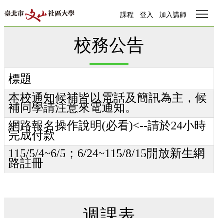
Tog
課程
登入
加入講師
校務公告
標題
本校通知候補皆以電話及簡訊為主，候
補同學請注意來電通知。
網路報名操作說明(必看)<--請於24小時
完成付款
115/5/4~6/5；6/24~115/8/15開放新生網
路註冊
週課表