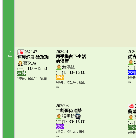
下
262051
2620
262143
午
用手機留下生活
從古
筋膜舒展‧陰瑜珈
的溫度
蔡采秀
游鴻益
(四)1
(一)13:00~15:30
(二)13:30~16:00
木柵
校外
戶外
3學分
3學分。招生24，額滿
3學分。招生30，招生
中
中
262098
2
二胡藝術進階
藝遊
張明雄
(二)13:30~16:00
(四)1
校外
戶外
3學分。招生25，招生
3學分
中